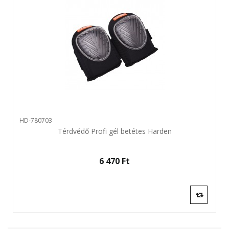
HD-780703
Térdvédő Profi gél betétes Harden
6 470 Ft‎