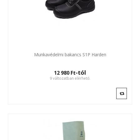
Munkavédelmi bakancs S1P Harden
-tól
12 980 Ft‎
9 változatban elérhető.