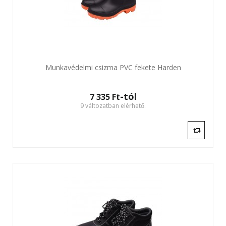
Munkavédelmi csizma PVC fekete Harden
-tól
7 335 Ft‎
9 változatban elérhető.