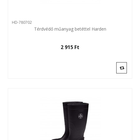
HD-780702
Térdvédő műanyag betéttel Harden
2 915 Ft‎