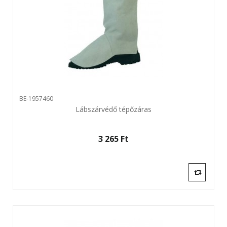
BE-1957460
Lábszárvédő tépőzáras
3 265 Ft‎