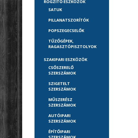
RÖGZÍTŐ ESZKÖZÖK
SATUK
PILLANATSZORÍTÓK
POPSZEGECSELŐK
TŰZŐGÉPEK,
RAGASZTÓPISZTOLYOK
SZAKIPARI ESZKÖZÖK
CSŐSZERELŐ
SZERSZÁMOK
SZIGETELT
SZERSZÁMOK
MŰSZERÉSZ
SZERSZÁMOK
AUTÓIPARI
SZERSZÁMOK
ÉPÍTŐIPARI
SZERSZÁMOK