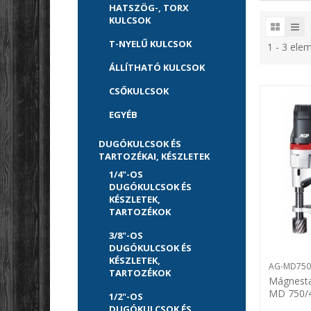
HATSZÖG-, TORX
KULCSOK
T-NYELŰ KULCSOK
1 - 3 ele
ÁLLÍTHATÓ KULCSOK
CSŐKULCSOK
EGYÉB
DUGÓKULCSOK ÉS
TARTOZÉKAI, KÉSZLETEK
1/4"-OS
DUGÓKULCSOK ÉS
KÉSZLETEK,
TARTOZÉKOK
3/8"-OS
DUGÓKULCSOK ÉS
KÉSZLETEK,
AG-MD750
TARTOZÉKOK
Mágnesta
MD 750/
1/2"-OS
DUGÓKULCSOK ÉS