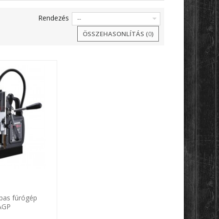
Rendezés
--
ÖSSZEHASONLÍTÁS (
0
)
pas fúrógép
AGP