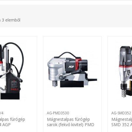
m 3 elemből
/4
AG-PMD3530
AG-SMD352
lpas fúrógép
Mágnestalpas fúrógép
Mágnestal
4 AGP
sarok (fekvő kivitel) PMD
SMD 352 
3530 AGP