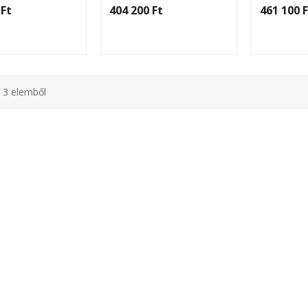
Ft‎
404 200 Ft‎
461 100 F
m 3 elemből