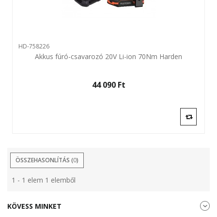
HD-758226
Akkus fúró-csavarozó 20V Li-ion 70Nm Harden
44 090 Ft‎
ÖSSZEHASONLÍTÁS (
0
)
1 - 1 elem 1 elemből
KÖVESS MINKET