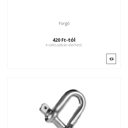
Forgó
-tól
420 Ft‎
4 változatban elérhető.