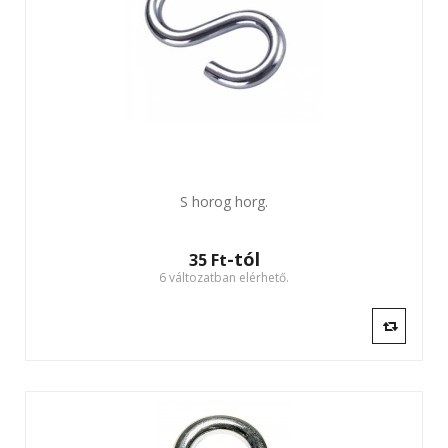
S horog horg.
-tól
35 Ft‎
6 változatban elérhető.