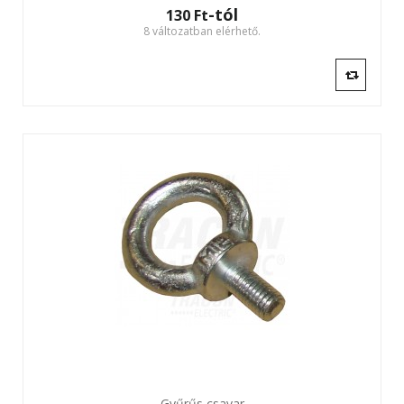
-tól
130 Ft‎
8 változatban elérhető.
Gyűrűs csavar