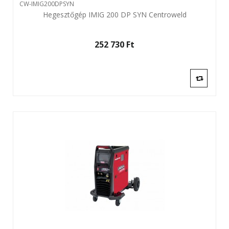
CW-IMIG200DPSYN
Hegesztőgép IMIG 200 DP SYN Centroweld
252 730 Ft‎