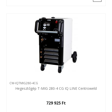
CW-IQTMIG280-4CG
Hegesztőgép T-MIG 280-4 CG IQ LINE Centroweld
729 925 Ft‎