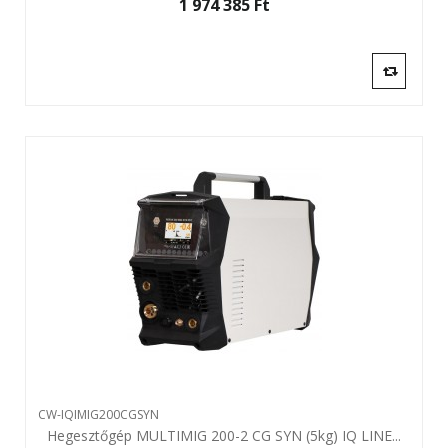
1 974 385 Ft‎
CW-IQIMIG200CGSYN
Hegesztőgép MULTIMIG 200-2 CG SYN (5kg) IQ LINE...