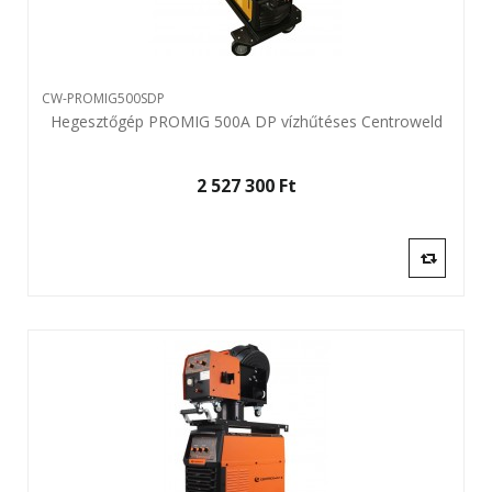
CW-PROMIG500SDP
Hegesztőgép PROMIG 500A DP vízhűtéses Centroweld
2 527 300 Ft‎