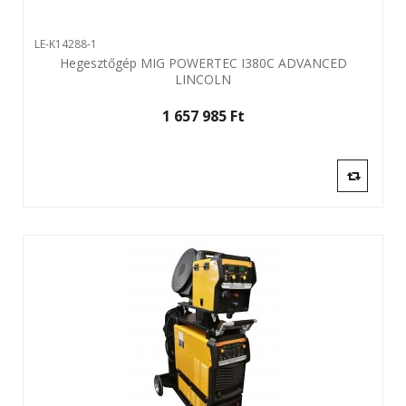
LE-K14288-1
Hegesztőgép MIG POWERTEC I380C ADVANCED
LINCOLN
1 657 985 Ft‎