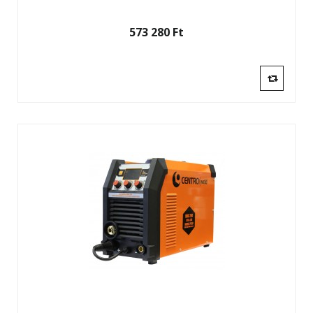
573 280 Ft‎