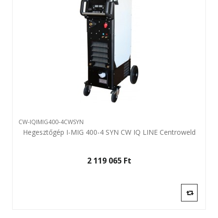
CW-IQIMIG400-4CWSYN
Hegesztőgép I-MIG 400-4 SYN CW IQ LINE Centroweld
2 119 065 Ft‎