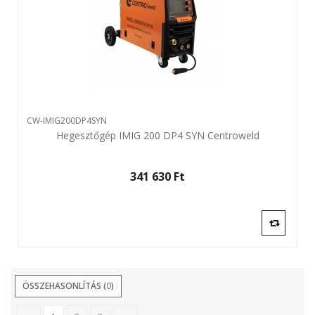
CW-IMIG200DP4SYN
Hegesztőgép IMIG 200 DP4 SYN Centroweld
341 630 Ft‎
ÖSSZEHASONLÍTÁS (
0
)