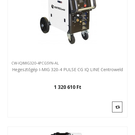
CW-IQIMIG320-4PCGSYN-AL
Hegesztőgép I-MIG 320-4 PULSE CG IQ LINE Centroweld
1 320 610 Ft‎