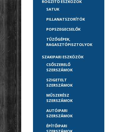
RÖGZÍTŐ ESZKÖZÖK
SATUK
PILLANATSZORÍTÓK
POPSZEGECSELŐK
TŰZŐGÉPEK,
RAGASZTÓPISZTOLYOK
SZAKIPARI ESZKÖZÖK
CSŐSZERELŐ
SZERSZÁMOK
SZIGETELT
SZERSZÁMOK
MŰSZERÉSZ
SZERSZÁMOK
AUTÓIPARI
SZERSZÁMOK
ÉPÍTŐIPARI
SZERSZÁMOK