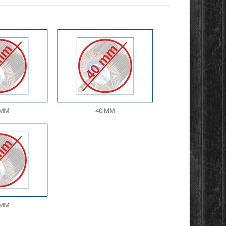
 MM
40 MM
 MM