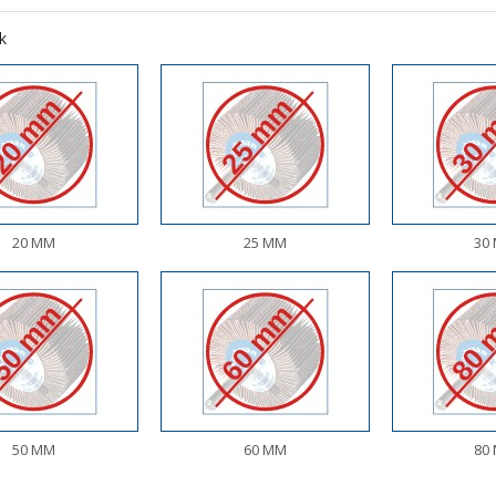
k
20 MM
25 MM
30
50 MM
60 MM
80