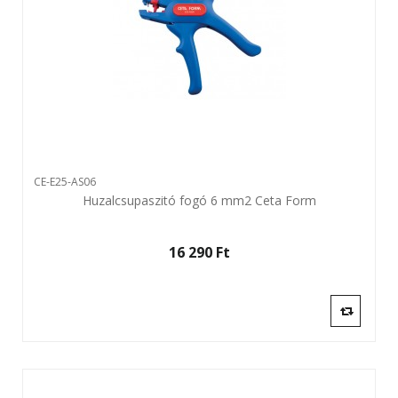
CE-E25-AS06
Huzalcsupaszitó fogó 6 mm2 Ceta Form
16 290 Ft‎