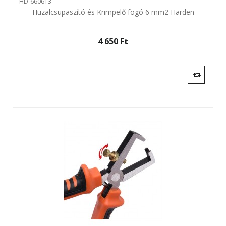
HD-660613
Huzalcsupaszító és Krimpelő fogó 6 mm2 Harden
4 650 Ft‎