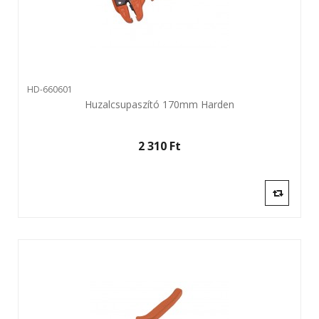
HD-660601
Huzalcsupaszító 170mm Harden
2 310 Ft‎