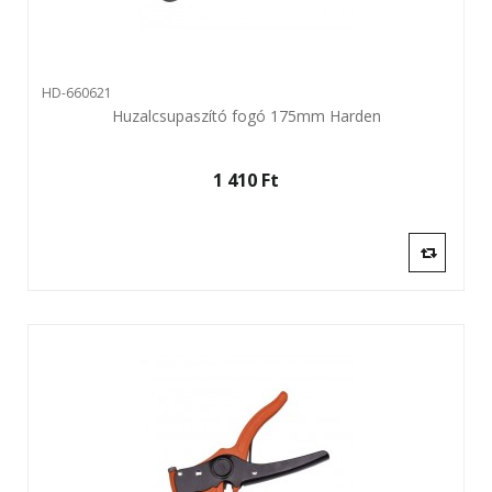
HD-660621
Huzalcsupaszító fogó 175mm Harden
1 410 Ft‎