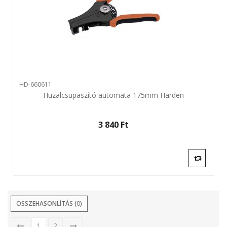
HD-660611
Huzalcsupaszító automata 175mm Harden
3 840 Ft‎
ÖSSZEHASONLÍTÁS (
0
)
1
2