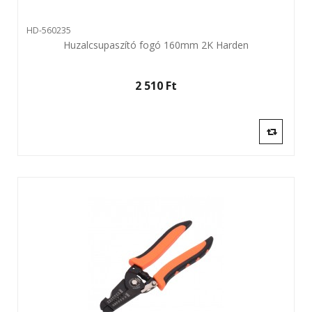
HD-560235
Huzalcsupaszító fogó 160mm 2K Harden
2 510 Ft‎