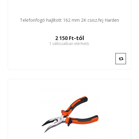
Telefonfogó hajlított 162 mm 2K csisz.fej Harden
-tól
2 150 Ft‎
1 változatban elérhető.