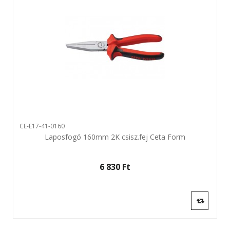
CE-E17-41-0160
Laposfogó 160mm 2K csisz.fej Ceta Form
6 830 Ft‎