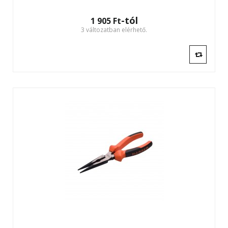
-tól
1 905 Ft‎
3 változatban elérhető.