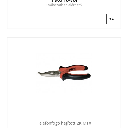
1 905 Ft‎
3 változatban elérhető.
Telefonfogó hajlított 2K MTX