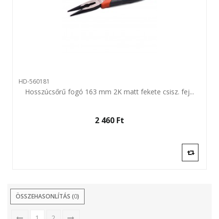
HD-560181
Hosszúcsőrű fogó 163 mm 2K matt fekete csisz. fej...
2 460 Ft‎
ÖSSZEHASONLÍTÁS (
0
)
1
2