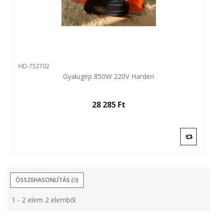
HD-752702
Gyalugép 850W 220V Harden
28 285 Ft‎
ÖSSZEHASONLÍTÁS (
0
)
1 - 2 elem 2 elemből