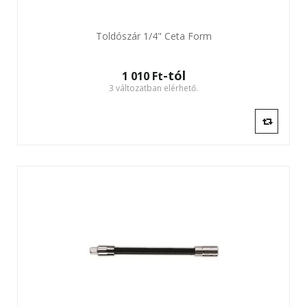
Toldószár 1/4" Ceta Form
-tól
1 010 Ft‎
3 változatban elérhető.