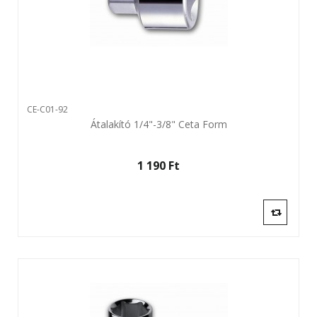
CE-C01-92
Átalakító 1/4"-3/8" Ceta Form
1 190 Ft‎