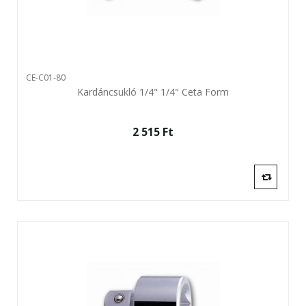
CE-C01-80
Kardáncsukló 1/4" 1/4" Ceta Form
2 515 Ft‎