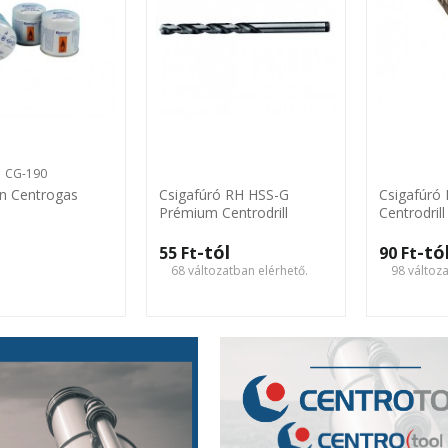
CG-190
n Centrogas
Csigafúró RH HSS-G
Csigafúró
Prémium Centrodrill
Centrodrill
-tól
-tó
55 Ft‎
90 Ft‎
68 változatban elérhető.
98 változ