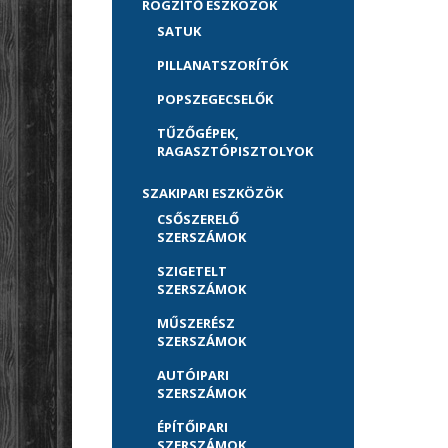
RÖGZÍTŐ ESZKÖZÖK
SATUK
PILLANATSZORÍTÓK
POPSZEGECSELŐK
TŰZŐGÉPEK,
RAGASZTÓPISZTOLYOK
SZAKIPARI ESZKÖZÖK
CSŐSZERELŐ
SZERSZÁMOK
SZIGETELT
SZERSZÁMOK
MŰSZERÉSZ
SZERSZÁMOK
AUTÓIPARI
SZERSZÁMOK
ÉPÍTŐIPARI
SZERSZÁMOK