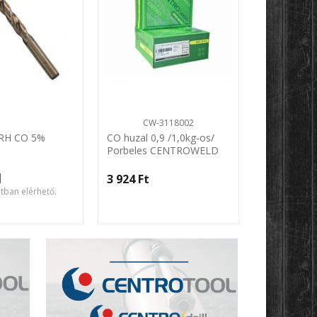
CW-3118002
 RH CO 5%
CO huzal 0,9 /1,0kg-os/
CO huzal S
Porbeles CENTROWELD
CENTROW
l
-t
3 924 Ft‎
1 065 Ft‎
atban elérhető.
3 változatb