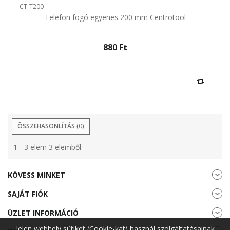
CT-T200
Telefon fogó egyenes 200 mm Centrotool
880 Ft‎
ÖSSZEHASONLÍTÁS (
0
)
1 - 3 elem 3 elemből
KÖVESS MINKET
SAJÁT FIÓK
ÜZLET INFORMÁCIÓ
Jelen webhely sütiket (Cookie-kat) használ szolgáltatásainak