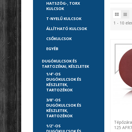
HATSZÖG-, TORX
KULCSOK
T-NYELŰ KULCSOK
1 - 10 el
ÁLLÍTHATÓ KULCSOK
CSŐKULCSOK
EGYÉB
DUGÓKULCSOK ÉS
TARTOZÉKAI, KÉSZLETEK
1/4"-OS
DUGÓKULCSOK ÉS
KÉSZLETEK,
TARTOZÉKOK
3/8"-OS
DUGÓKULCSOK ÉS
KÉSZLETEK,
TARTOZÉKOK
Tépőzára
1/2"-OS
125 AFR7
DUGÓKULCSOK ÉS