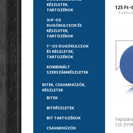
Karbosa
KÉSZLETEK,
-
125 Ft‎
TARTOZÉKOK
8 változ
3/4"-OS
DUGÓKULCSOK ÉS
KÉSZLETEK,
TARTOZÉKOK
1"-OS DUGÓKULCSOK
ÉS KÉSZLETEK,
TARTOZÉKOK
KOMBINÁLT
SZERSZÁMKÉSZLETEK
BITEK, CSAVARHÚZÓK,
KÉSZLETEK
BITEK
BITKÉSZLETEK
BIT TARTOZÉKOK
Tépőzára
125 ZYYR
CSAVARHÚZÓK
Karbosa