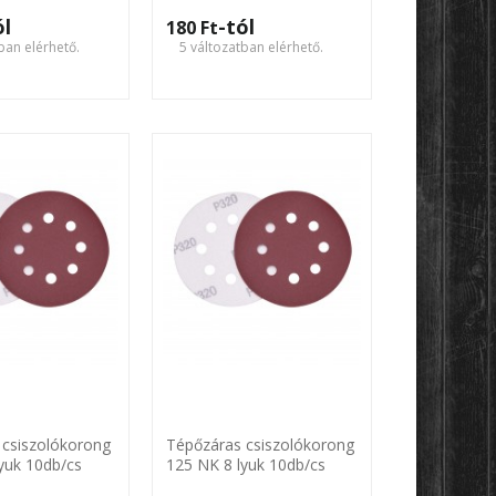
Karbosan
ól
-tól
180 Ft‎
ban elérhető.
5 változatban elérhető.
 csiszolókorong
Tépőzáras csiszolókorong
yuk 10db/cs
125 NK 8 lyuk 10db/cs
Harden