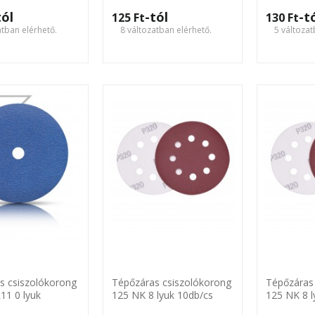
n
Karbosan
Karbosan
tól
-tól
-t
125 Ft‎
130 Ft‎
atban elérhető.
8 változatban elérhető.
5 változat
s csiszolókorong
Tépőzáras csiszolókorong
Tépőzáras
11 0 lyuk
125 NK 8 lyuk 10db/cs
125 NK 8 l
n
Harden
Harden