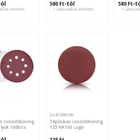
tól
-tól
-t
580 Ft‎
580 Ft‎
atban elérhető.
1 változatban elérhető.
1 változat
LU-6125K100
s csiszolókorong
Tépőzáras csiszolókorong
 lyuk 10db/cs
125 NK100 Luga
tól
135 Ft‎