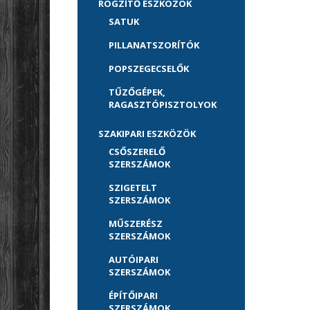
RÖGZÍTŐ ESZKÖZÖK
SATUK
PILLANATSZORÍTÓK
POPSZEGECSELŐK
TŰZŐGÉPEK,
RAGASZTÓPISZTOLYOK
SZAKIPARI ESZKÖZÖK
CSŐSZERELŐ
SZERSZÁMOK
SZIGETELT
SZERSZÁMOK
MŰSZERÉSZ
SZERSZÁMOK
AUTÓIPARI
SZERSZÁMOK
ÉPÍTŐIPARI
SZERSZÁMOK