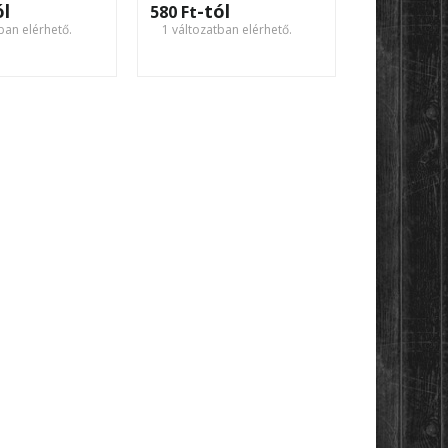
ól
-tól
580 Ft‎
ban elérhető.
1 változatban elérhető.