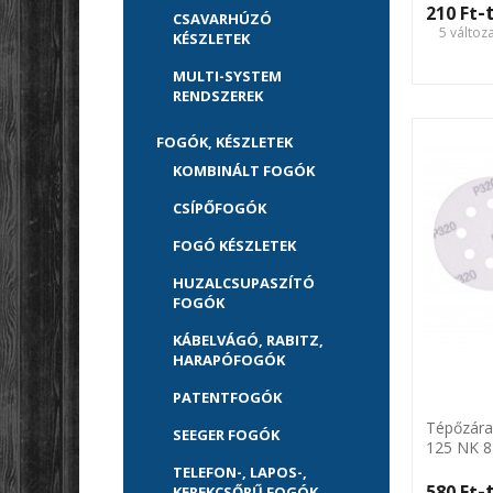
-
210 Ft‎
CSAVARHÚZÓ
5 változ
KÉSZLETEK
MULTI-SYSTEM
RENDSZEREK
FOGÓK, KÉSZLETEK
KOMBINÁLT FOGÓK
CSÍPŐFOGÓK
FOGÓ KÉSZLETEK
HUZALCSUPASZÍTÓ
FOGÓK
KÁBELVÁGÓ, RABITZ,
HARAPÓFOGÓK
PATENTFOGÓK
Tépőzára
SEEGER FOGÓK
125 NK 8
Harden
TELEFON-, LAPOS-,
-
580 Ft‎
KEREKCSŐRŰ FOGÓK