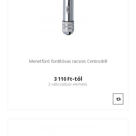
Menetfúró fordítóvas racsnis Centrodrill
-tól
3 110 Ft‎
2 változatban elérhető.