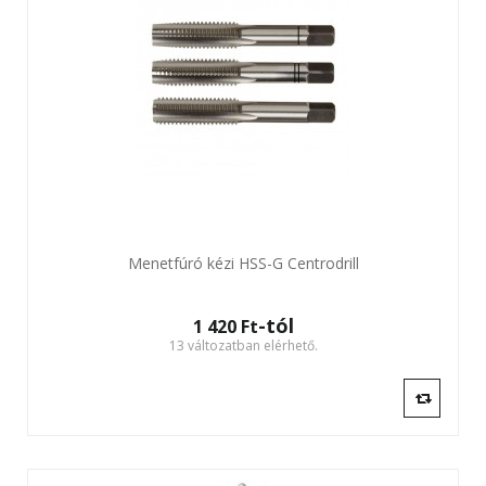
Menetfúró kézi HSS-G Centrodrill
-tól
1 420 Ft‎
13 változatban elérhető.