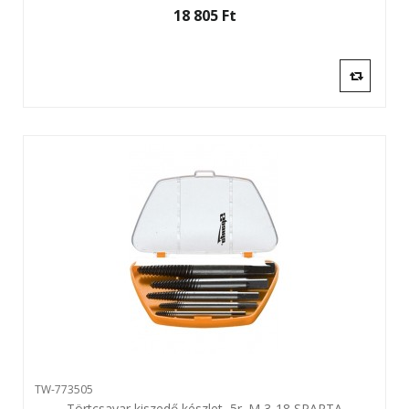
18 805 Ft‎
TW-773505
Törtcsavar kiszedő készlet, 5r. M 3-18 SPARTA