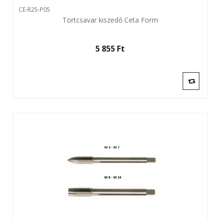
CE-R25-P05
Törtcsavar kiszedő Ceta Form
5 855 Ft‎