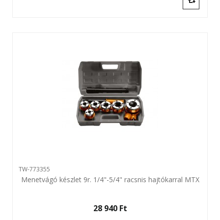
TW-773355
Menetvágó készlet 9r. 1/4"-5/4" racsnis hajtókarral MTX
28 940 Ft‎