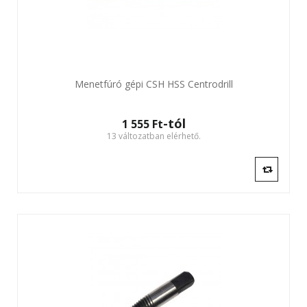
Menetfúró gépi CSH HSS Centrodrill
-tól
1 555 Ft‎
13 változatban elérhető.