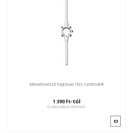
Menetmetsző hajtóvas HSS Centrodrill
-tól
1 390 Ft‎
6 változatban elérhető.