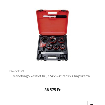
TW-773329
Menetvágó készlet 8r., 1/4"-5/4" racsnis hajtókarral...
38 575 Ft‎