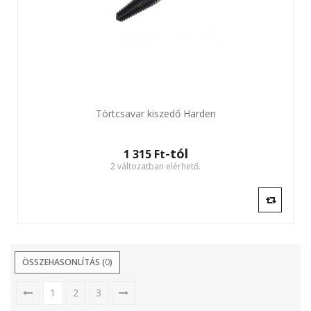
Törtcsavar kiszedő Harden
-tól
1 315 Ft‎
2 változatban elérhető.
ÖSSZEHASONLÍTÁS (
0
)
1
2
3