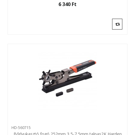
6 340 Ft‎
HD-560715
Bőrlyukasztó fogó 252mm 3,5-7,5mm talpas2K Harden