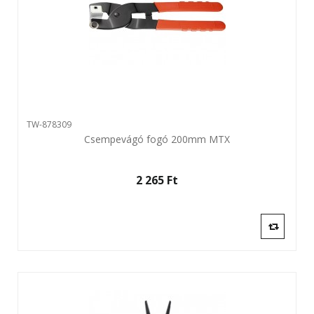
TW-878309
Csempevágó fogó 200mm MTX
2 265 Ft‎