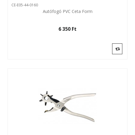
CE-E05-44-0160
Autófogó PVC Ceta Form
6 350 Ft‎