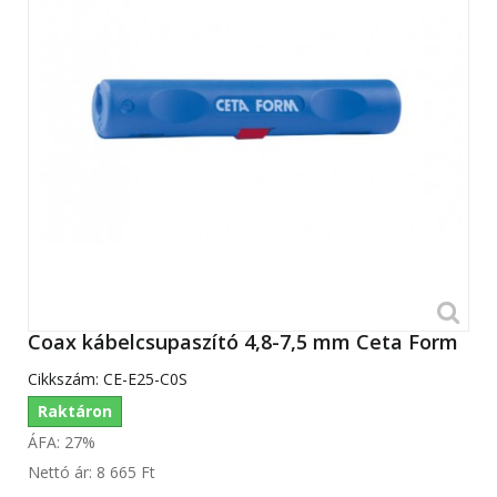
Coax kábelcsupaszító 4,8-7,5 mm Ceta Form
Cikkszám:
CE-E25-C0S
Raktáron
ÁFA: 27%
Nettó ár:
8 665 Ft‎