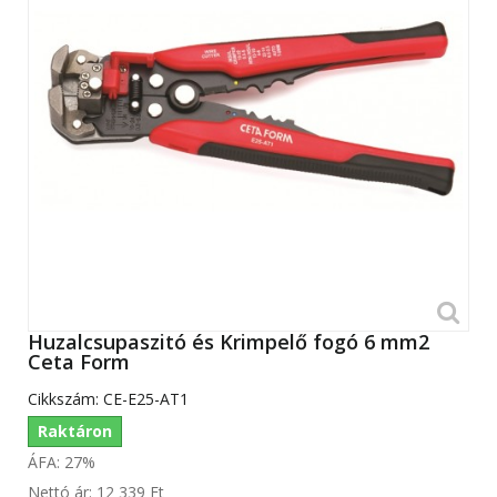
Huzalcsupaszitó és Krimpelő fogó 6 mm2
Ceta Form
Cikkszám:
CE-E25-AT1
Raktáron
ÁFA: 27%
Nettó ár:
12 339 Ft‎