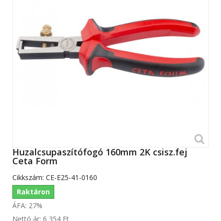
Huzalcsupaszítófogó 160mm 2K csisz.fej
Ceta Form
Cikkszám:
CE-E25-41-0160
Raktáron
ÁFA: 27%
Nettó ár:
6 354 Ft‎