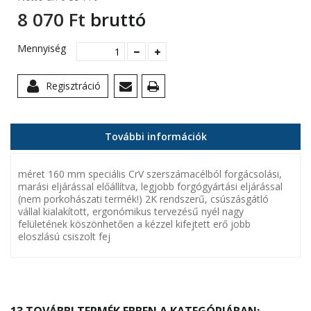
8 070 Ft‎
bruttó
Mennyiség
Regisztráció
További információk
méret 160 mm speciális CrV szerszámacélból forgácsolási,
marási eljárással előállítva, legjobb forgógyártási eljárással
(nem porkohászati termék!) 2K rendszerű, csúszásgátló
vállal kialakított, ergonómikus tervezésű nyél nagy
felületének köszönhetően a kézzel kifejtett erő jobb
eloszlású csiszolt fej