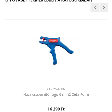
13 TOVÁBBI TERMÉK EBBEN A KATEGÓRIÁBAN:
CE-E25-AS06
Huzalcsupaszitó fogó 6 mm2 Ceta Form
16 290 Ft‎