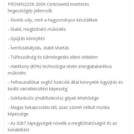
PROMIG225K 200A Centroweld inverteres
hegesztőgép
jellemzők
- Kisebb súly, mint a hagyományos készülékek
- Stabil, megbízható működés
- Gyújtás könnyítés
- Íverőszabályzás, stabil ívtartás
- Túlfeszültség és túlmelegedés elleni védelem
- Hatékony (85%) technológia révén energiatakarékos
működés
- Felhasználókat segítő funkciók által könnyebb ívgyújtás és
kiváló varratkészítési képesség
- Sokfunkciós (multifunkciós) gépek lehetősége
- Magas bekapcsolási idő, azaz szünet nélküli munka
képessége
- Az IGBT tápegységek növelik a megbízhatóságot és az
ívstabilitást