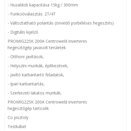
- Huzaldob kapacitása 15kg / 300mm
- Funkcióválasztás: 2T/4T
- Változtatható polaritás (önvédő porbéléses hegesztés)
- Digitális kijelző
PROMIG225K 200A Centroweld inverteres
hegesztőgép
javasolt területek
- Otthoni javítások,
- Helyszíni munkák, építkezések,
- Javító karbantartó feladatok,
- Ipari karbantartás,
- Szerkezeti lakatos munkák,
PROMIG225K 200A Centroweld inverteres
hegesztőgép
tartozék
Co pisztoly
Testkábel