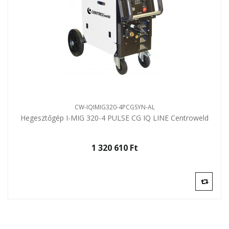
CW-IQIMIG320-4PCGSYN-AL
Hegesztőgép I-MIG 320-4 PULSE CG IQ LINE Centroweld
1 320 610 Ft‎