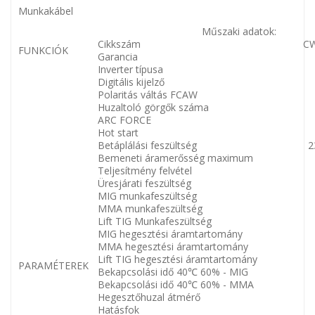
Munkakábel
Műszaki adatok:
Cikkszám
C
FUNKCIÓK
Garancia
Inverter típusa
Digitális kijelző
Polaritás váltás FCAW
Huzaltoló görgők száma
ARC FORCE
Hot start
Betáplálási feszültség
2
Bemeneti áramerősség maximum
Teljesítmény felvétel
Üresjárati feszültség
MIG munkafeszültség
MMA munkafeszültség
Lift TIG Munkafeszültség
MIG hegesztési áramtartomány
MMA hegesztési áramtartomány
Lift TIG hegesztési áramtartomány
PARAMÉTEREK
Bekapcsolási idő 40℃ 60% - MIG
Bekapcsolási idő 40℃ 60% - MMA
Hegesztőhuzal átmérő
Hatásfok