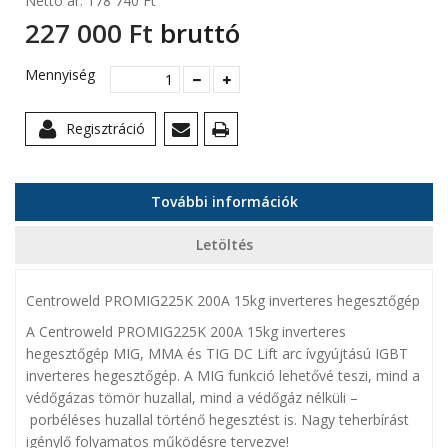
Nettó ár:
178 740 Ft‎
227 000 Ft‎
bruttó
Mennyiség
Regisztráció
További információk
Letöltés
Centroweld PROMIG225K 200A 15kg inverteres hegesztőgép
A Centroweld PROMIG225K 200A 15kg inverteres
hegesztőgép
MIG, MMA és TIG DC Lift arc ívgyújtású IGBT
inverteres hegesztőgép. A MIG funkció lehetővé teszi, mind a
védőgázas tömör huzallal, mind a védőgáz nélküli –
porbéléses huzallal történő hegesztést is. Nagy teherbírást
igénylő folyamatos működésre tervezve!