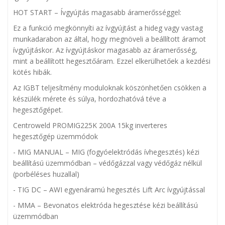
HOT START – Ívgyújtás magasabb áramerősséggel:
Ez a funkció megkönnyíti az ívgyújtást a hideg vagy vastag
munkadarabon az által, hogy megnöveli a beállított áramot
ívgyújtáskor. Az ívgyújtáskor magasabb az áramerősség,
mint a beállított hegesztőáram. Ezzel elkerülhetőek a kezdési
kötés hibák.
Az IGBT teljesítmény moduloknak köszönhetően csökken a
készülék mérete és súlya, hordozhatóvá téve a
hegesztőgépet.
Centroweld PROMIG225K 200A 15kg inverteres
hegesztőgép
üzemmódok
- MIG MANUAL – MIG (fogyóelektródás ívhegesztés) kézi
beállítású üzemmódban – védőgázzal vagy védőgáz nélkül
(porbéléses huzallal)
- TIG DC – AWI egyenáramú hegesztés Lift Arc ívgyújtással
- MMA – Bevonatos elektróda hegesztése kézi beállítású
üzemmódban