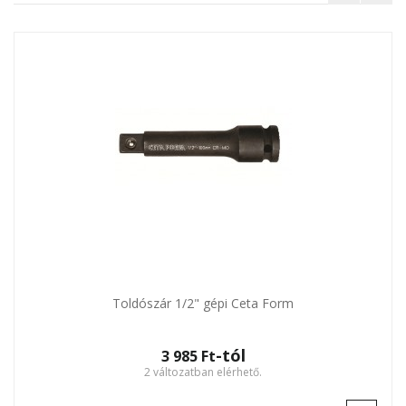
Toldószár 1/2" gépi Ceta Form
-tól
3 985 Ft‎
2 változatban elérhető.