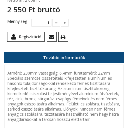
Nettó ár:
2 008 Ft‎
2 550 Ft‎
bruttó
Mennyiség
Regisztráció
További információk
Átmérő: 230mm vastagság: 6,4mm furatátmérő: 22mm
Speciális szemcse összetételű kifejezetten alumínium és
hasonló tulajdonságokkal rendelkező fémek tisztítására
kifejlesztett tisztítókorong. Az alumínium tisztítókorong
kiemelkedő csiszolási teljesítményével alumínium ötvözetek,
réz, cink, bronz, sárgaráz, csapágy fémeinek és nem fémes
anyagok csiszolására alkalmas. Felületi csizolásra, tisztításra,
sarkod csiszolására alkalmas. Előnyök: Minden nem fémes
anyag csiszolására, tisztítására használható nem hagy hátra
anyagdarabokat a tárcsán hosszú élettartam