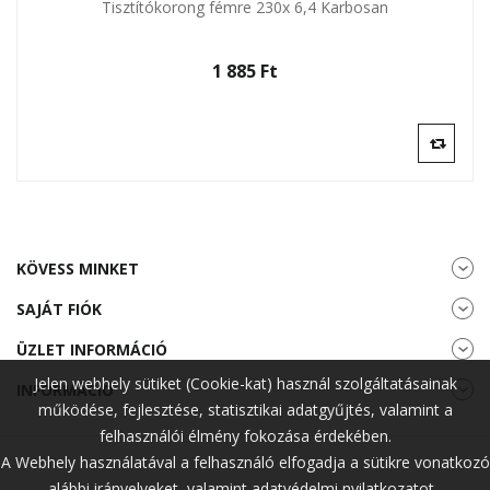
Tisztítókorong fémre 230x 6,4 Karbosan
1 885 Ft‎
KÖVESS MINKET
SAJÁT FIÓK
ÜZLET INFORMÁCIÓ
Jelen webhely sütiket (Cookie-kat) használ szolgáltatásainak
INFORMÁCIÓ
működése, fejlesztése, statisztikai adatgyűjtés, valamint a
felhasználói élmény fokozása érdekében.
A Webhely használatával a felhasználó elfogadja a sütikre vonatkozó
alábbi irányelveket, valamint adatvédelmi nyilatkozatot.