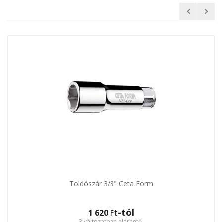
Toldószár 3/8" Ceta Form
-tól
1 620 Ft‎
3 változatban elérhető.