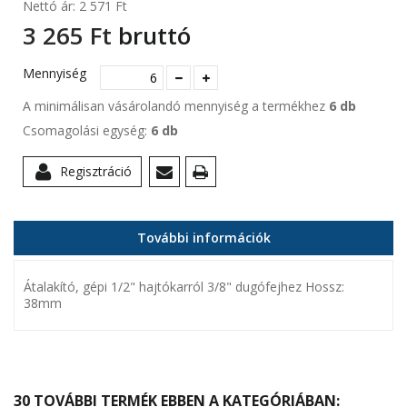
Nettó ár:
2 571 Ft‎
3 265 Ft‎
bruttó
Mennyiség
A minimálisan vásárolandó mennyiség a termékhez
6 db
Csomagolási egység:
6 db
Regisztráció
További információk
Átalakító, gépi 1/2" hajtókarról 3/8" dugófejhez Hossz:
38mm
30 TOVÁBBI TERMÉK EBBEN A KATEGÓRIÁBAN: