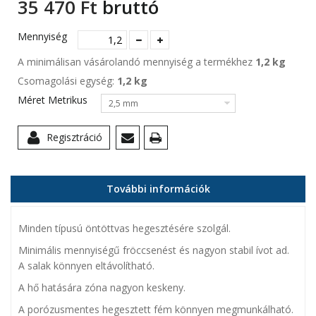
35 470 Ft‎
bruttó
Mennyiség
A minimálisan vásárolandó mennyiség a termékhez
1,2 kg
Csomagolási egység:
1,2 kg
Méret Metrikus
2,5 mm
Regisztráció
További információk
Minden típusú öntöttvas hegesztésére szolgál.
Minimális mennyiségű fröccsenést és nagyon stabil ívot ad.
A salak könnyen eltávolítható.
A hő hatására zóna nagyon keskeny.
A porózusmentes hegesztett fém könnyen megmunkálható.