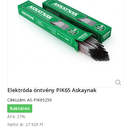
Elektróda öntvény PIK65 Askaynak
Cikkszám:
AS-PIK65250
Raktáron
ÁFA: 27%
Nettó ár:
27 929 Ft‎