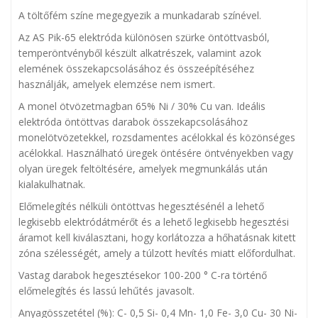
A töltőfém színe megegyezik a munkadarab színével.
Az AS Pik-65 elektróda különösen szürke öntöttvasból,
temperöntvényből készült alkatrészek, valamint azok
elemének összekapcsolásához és összeépítéséhez
használják, amelyek elemzése nem ismert.
A monel ötvözetmagban 65% Ni / 30% Cu van. Ideális
elektróda öntöttvas darabok összekapcsolásához
monelötvözetekkel, rozsdamentes acélokkal és közönséges
acélokkal. Használható üregek öntésére öntvényekben vagy
olyan üregek feltöltésére, amelyek megmunkálás után
kialakulhatnak.
Előmelegítés nélküli öntöttvas hegesztésénél a lehető
legkisebb elektródátmérőt és a lehető legkisebb hegesztési
áramot kell kiválasztani, hogy korlátozza a hőhatásnak kitett
zóna szélességét, amely a túlzott hevítés miatt előfordulhat.
Vastag darabok hegesztésekor 100-200 ° C-ra történő
előmelegítés és lassú lehűtés javasolt.
Anyagösszetétel (%): C- 0,5 Si- 0,4 Mn- 1,0 Fe- 3,0 Cu- 30 Ni-