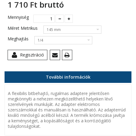
1 710 Ft‎
bruttó
Mennyiség
Méret Metrikus
145 mm
Meghajtás
1/4
Regisztráció
További információk
A flexibilis bitbehajtó, rugalmas adaptere jelentősen
megkönnyíti a nehezen megközelíthető helyeken lévő
szerelvények munkáját. Az adapter elektromos
szerszámokkal és manuálisan is használható. Az adapterrúd
kiváló minőségű acélból készül. A termék krómozása javítja
a keménységet, a kopásállóságot és a korróziógátló
tulajdonságokat.