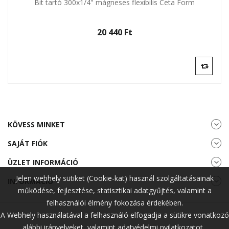
Bit tartó 300x1/4" mágneses flexibilis Ceta Form
20 440 Ft‎
KÖVESS MINKET
SAJÁT FIÓK
ÜZLET INFORMÁCIÓ
Jelen webhely sütiket (Cookie-kat) használ szolgáltatásainak
INFORMÁCIÓ
működése, fejlesztése, statisztikai adatgyűjtés, valamint a
felhasználói élmény fokozása érdekében.
A Webhely használatával a felhasználó elfogadja a sütikre vonatkozó
alábbi irányelveket, valamint adatvédelmi nyilatkozatot.