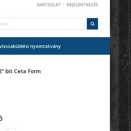
KAPCSOLAT
BEJELENTKEZÉS
isszaküldési nyomtatvány
2" bit Ceta Form
ó