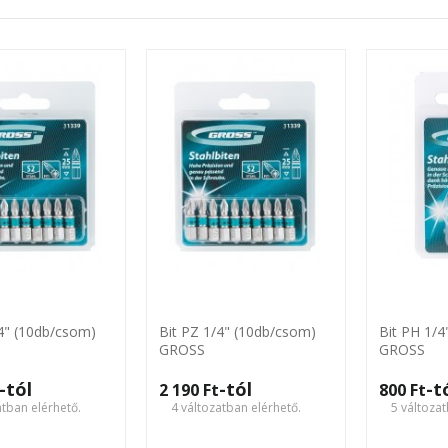
/4" (10db/csom)
Bit PZ 1/4" (10db/csom)
Bit PH 1/4
GROSS
GROSS
-tól
-tól
-t
2 190 Ft‎
800 Ft‎
atban elérhető.
4 változatban elérhető.
5 változat