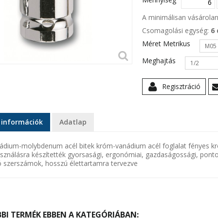
A minimálisan vásárol
Csomagolási egység:
6 
Méret Metrikus
M05
Meghajtás
1/2
Regisztráció
 információk
Adatlap
dium-molybdenum acél bitek króm-vanádium acél foglalat fényes króm 
használásra készítették gyorsasági, ergonómiai, gazdaságossági, po
ó szerszámok, hosszú élettartamra tervezve
BI TERMÉK EBBEN A KATEGÓRIÁBAN: