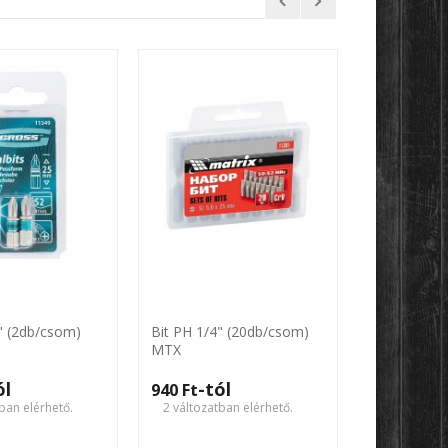
" (2db/csom)
Bit PH 1/4" (20db/csom)
Bit PH 1/4"
MTX
MTX
ól
-tól
-tó
940 Ft‎
940 Ft‎
ban elérhető.
2 változatban elérhető.
2 változatb