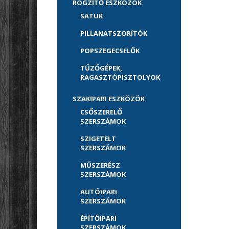
RÖGZÍTŐ ESZKÖZÖK
SATUK
PILLANATSZORÍTÓK
POPSZEGECSELŐK
TŰZŐGÉPEK,
RAGASZTÓPISZTOLYOK
SZAKIPARI ESZKÖZÖK
CSŐSZERELŐ
SZERSZÁMOK
SZIGETELT
SZERSZÁMOK
MŰSZERÉSZ
SZERSZÁMOK
AUTÓIPARI
SZERSZÁMOK
ÉPÍTŐIPARI
SZERSZÁMOK