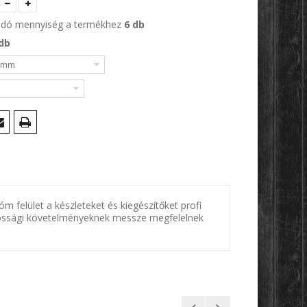
andó mennyiség a termékhez
6 db
db
 mm
felület a készleteket és kiegészítőket profi
ntossági követelményeknek messze megfelelnek