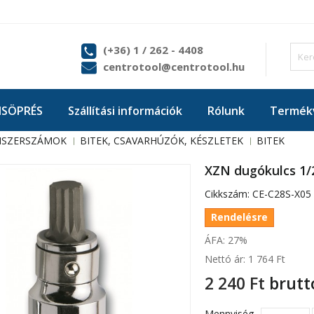
(+36) 1 / 262 - 4408
centrotool@centrotool.hu
ISÖPRÉS
Szállítási információk
Rólunk
Termékv
ISZERSZÁMOK
BITEK, CSAVARHÚZÓK, KÉSZLETEK
BITEK
XZN dugókulcs 1/
Cikkszám:
CE-C28S-X05
Rendelésre
ÁFA: 27%
Nettó ár:
1 764 Ft‎
2 240 Ft‎
brutt
Mennyiség