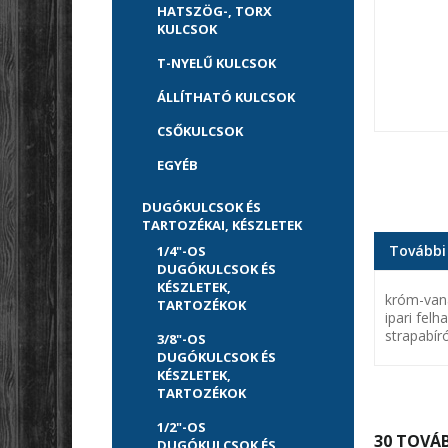
HATSZÖG-, TORX
KULCSOK
T-NYELŰ KULCSOK
ÁLLÍTHATÓ KULCSOK
CSŐKULCSOK
EGYÉB
DUGÓKULCSOK ÉS
TARTOZÉKAI, KÉSZLETEK
További
1/4"-OS
DUGÓKULCSOK ÉS
KÉSZLETEK,
króm-vaná
TARTOZÉKOK
ipari fel
strapabír
3/8"-OS
DUGÓKULCSOK ÉS
KÉSZLETEK,
TARTOZÉKOK
1/2"-OS
30 TOVÁB
DUGÓKULCSOK ÉS