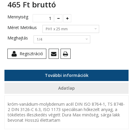
465 Ft‎
bruttó
Mennyiség
Méret Metrikus
PH1 x 25 mm
Meghajtás
1/4
Regisztráció
További információk
Adatlap
króm-vanádium-molybdenum acél DIN ISO 8764-1, TS 8748-
2 DIN 3126-C 6.3, ISO 1173 speciálisan hőkezelt anyag, a
tökéletes illeszkedés végett Dura Max minőség, sárga lakk
bevonat Hosszú élettartam