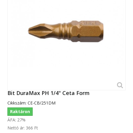
Bit DuraMax PH 1/4" Ceta Form
Cikkszám:
CE-CB/251DM
Raktáron
ÁFA: 27%
Nettó ár:
366 Ft‎