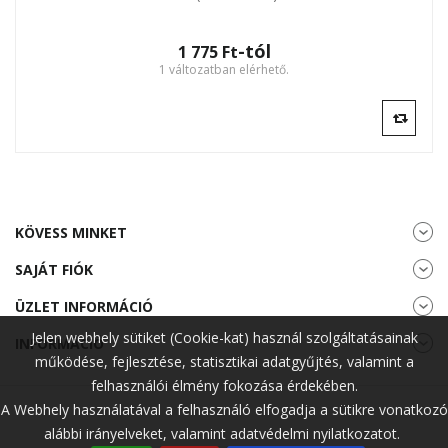
-tól
1 775 Ft‎
1 változatban elérhető.
KÖVESS MINKET
SAJÁT FIÓK
ÜZLET INFORMÁCIÓ
Jelen webhely sütiket (Cookie-kat) használ szolgáltatásainak
INFORMÁCIÓ
működése, fejlesztése, statisztikai adatgyűjtés, valamint a
felhasználói élmény fokozása érdekében.
A Webhely használatával a felhasználó elfogadja a sütikre vonatkozó
alábbi irányelveket, valamint adatvédelmi nyilatkozatot.