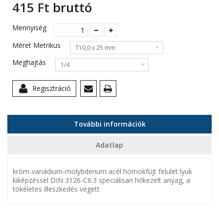
415 Ft‎
bruttó
Mennyiség
Méret Metrikus
T10,0 x 25 mm
Meghajtás
1/4
Regisztráció
További információk
Adatlap
króm-vanádium-molybdenum acél homokfújt felület lyuk
kiképzéssel DIN 3126-C6.3 speciálisan hőkezelt anyag, a
tökéletes illeszkedés végett