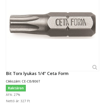
Bit Torx lyukas 1/4" Ceta Form
Cikkszám:
CE-CB/806T
Raktáron
ÁFA: 27%
Nettó ár:
327 Ft‎