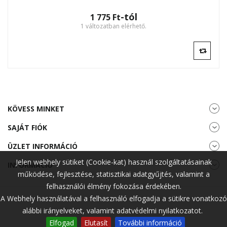
-tól
1 775 Ft‎
1 változatban elérhető.
KÖVESS MINKET
SAJÁT FIÓK
ÜZLET INFORMÁCIÓ
Jelen webhely sütiket (Cookie-kat) használ szolgáltatásainak
INFORMÁCIÓ
működése, fejlesztése, statisztikai adatgyűjtés, valamint a
felhasználói élmény fokozása érdekében.
A Webhely használatával a felhasználó elfogadja a sütikre vonatkozó
alábbi irányelveket, valamint adatvédelmi nyilatkozatot.
Elfogad
Elutasít
További információ