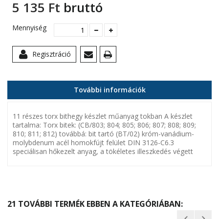
5 135 Ft‎
bruttó
Mennyiség
Regisztráció
További információk
11 részes torx bithegy készlet műanyag tokban A készlet
tartalma: Torx bitek: (CB/803; 804; 805; 806; 807; 808; 809;
810; 811; 812) továbbá: bit tartó (BT/02) króm-vanádium-
molybdenum acél homokfújt felület DIN 3126-C6.3
speciálisan hőkezelt anyag, a tökéletes illeszkedés végett
21 TOVÁBBI TERMÉK EBBEN A KATEGÓRIÁBAN: