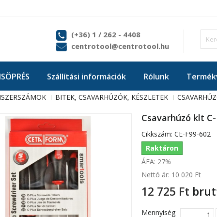
(+36) 1 / 262 - 4408
centrotool@centrotool.hu
ISÖPRÉS
Szállítási információk
Rólunk
Termékv
ISZERSZÁMOK
BITEK, CSAVARHÚZÓK, KÉSZLETEK
CSAVARHÚZ
Csavarhúzó klt C-
Cikkszám:
CE-F99-602
Raktáron
ÁFA: 27%
Nettó ár:
10 020 Ft‎
12 725 Ft‎
brut
Mennyiség