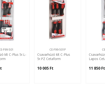
CE-F99-501
CE-F99-501P
CE
ó klt C-Plus 5r.L-
Csavarhúzó klt C-Plus
Csavarhúzó
form
5r.PZ Cetaform
Lapos Cet
t‎
10 005 Ft‎
11 850 Ft