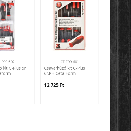
-F99-502
CE-F99-601
CE-
 klt C-Plus 5r.
Csavarhúzó klt C-Plus
Csavarhúzó 
aform
6r.PH Ceta Form
6r.TORX Ce
‎
12 725 Ft‎
13 600 Ft‎