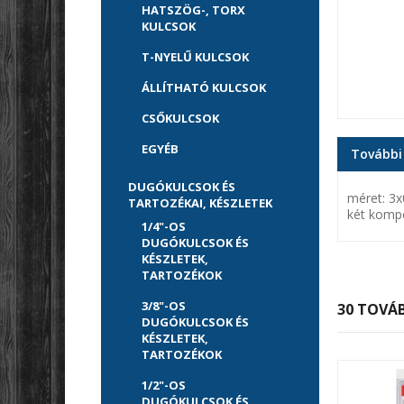
HATSZÖG-, TORX
KULCSOK
T-NYELŰ KULCSOK
ÁLLÍTHATÓ KULCSOK
CSŐKULCSOK
EGYÉB
További
DUGÓKULCSOK ÉS
méret: 3
TARTOZÉKAI, KÉSZLETEK
két kompo
1/4"-OS
DUGÓKULCSOK ÉS
KÉSZLETEK,
TARTOZÉKOK
3/8"-OS
30 TOVÁB
DUGÓKULCSOK ÉS
KÉSZLETEK,
TARTOZÉKOK
1/2"-OS
DUGÓKULCSOK ÉS