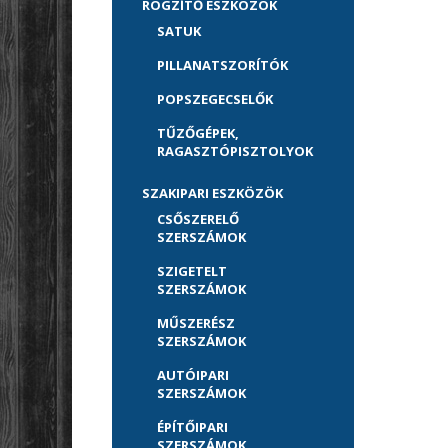
RÖGZÍTŐ ESZKÖZÖK
SATUK
PILLANATSZORÍTÓK
POPSZEGECSELŐK
TŰZŐGÉPEK,
RAGASZTÓPISZTOLYOK
SZAKIPARI ESZKÖZÖK
CSŐSZERELŐ
SZERSZÁMOK
SZIGETELT
SZERSZÁMOK
MŰSZERÉSZ
SZERSZÁMOK
AUTÓIPARI
SZERSZÁMOK
ÉPÍTŐIPARI
SZERSZÁMOK