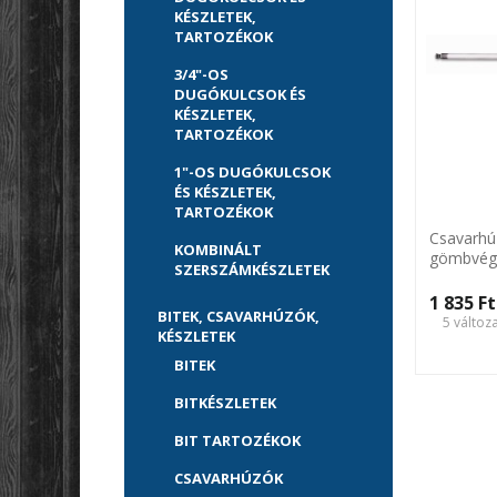
KÉSZLETEK,
TARTOZÉKOK
3/4"-OS
DUGÓKULCSOK ÉS
KÉSZLETEK,
TARTOZÉKOK
1"-OS DUGÓKULCSOK
ÉS KÉSZLETEK,
TARTOZÉKOK
Csavarhú
KOMBINÁLT
gömbvég
SZERSZÁMKÉSZLETEK
1 835 Ft‎
BITEK, CSAVARHÚZÓK,
5 változ
KÉSZLETEK
BITEK
BITKÉSZLETEK
BIT TARTOZÉKOK
CSAVARHÚZÓK