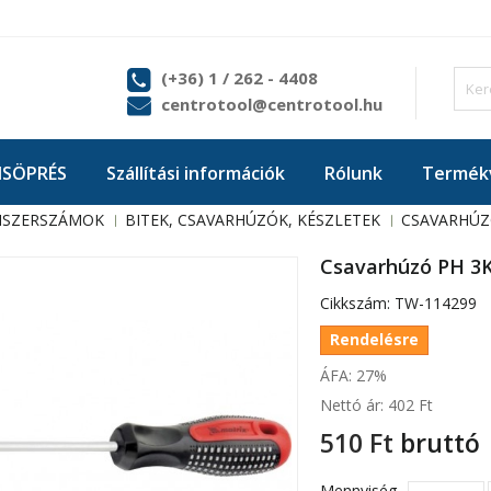
(+36) 1 / 262 - 4408
centrotool@centrotool.hu
ISÖPRÉS
Szállítási információk
Rólunk
Termékv
ISZERSZÁMOK
BITEK, CSAVARHÚZÓK, KÉSZLETEK
CSAVARHÚ
Csavarhúzó PH 3K
Cikkszám:
TW-114299
Rendelésre
ÁFA: 27%
Nettó ár:
402 Ft‎
510 Ft‎
bruttó
Mennyiség