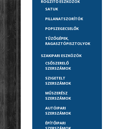
RÖGZÍTŐ ESZKÖZÖK
SATUK
PILLANATSZORÍTÓK
POPSZEGECSELŐK
TŰZŐGÉPEK,
RAGASZTÓPISZTOLYOK
SZAKIPARI ESZKÖZÖK
CSŐSZERELŐ
SZERSZÁMOK
SZIGETELT
SZERSZÁMOK
MŰSZERÉSZ
SZERSZÁMOK
AUTÓIPARI
SZERSZÁMOK
ÉPÍTŐIPARI
SZERSZÁMOK