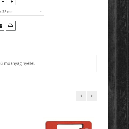
x 38 mm
ű műanyag nyéllel.