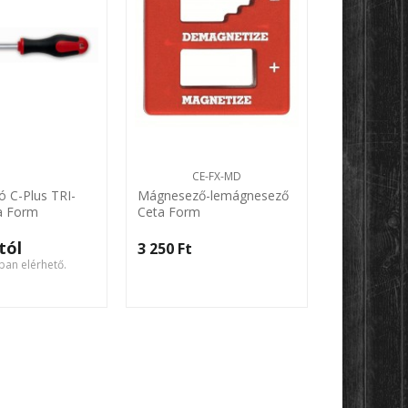
CE-FX-MD
ó C-Plus TRI-
Mágnesező-lemágnesező
Csavarhúzó
a Form
Ceta Form
nyéllel MTX
tól
-tó
3 250 Ft‎
510 Ft‎
ban elérhető.
16 változat