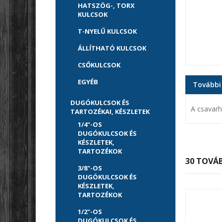
HATSZÖG-, TORX
KULCSOK
T-NYELŰ KULCSOK
ÁLLÍTHATÓ KULCSOK
CSŐKULCSOK
EGYÉB
További
DUGÓKULCSOK ÉS
A csavar
TARTOZÉKAI, KÉSZLETEK
1/4"-OS
DUGÓKULCSOK ÉS
KÉSZLETEK,
TARTOZÉKOK
30 TOVÁB
3/8"-OS
DUGÓKULCSOK ÉS
KÉSZLETEK,
TARTOZÉKOK
1/2"-OS
DUGÓKULCSOK ÉS