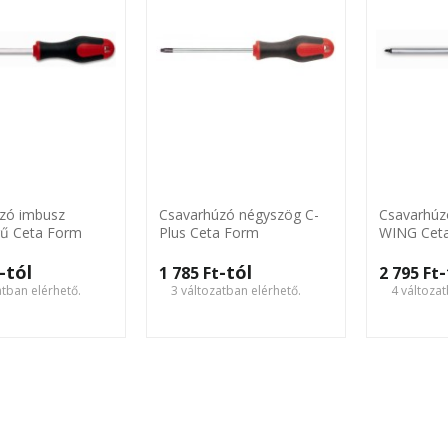
zó imbusz
Csavarhúzó négyszög C-
Csavarhúz
ű Ceta Form
Plus Ceta Form
WING Cet
-tól
-tól
-
1 785 Ft‎
2 795 Ft‎
atban elérhető.
3 változatban elérhető.
4 változat