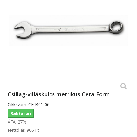
Csillag-villáskulcs metrikus Ceta Form
Cikkszám:
CE-B01-06
Raktáron
ÁFA: 27%
Nettó ár:
906 Ft‎