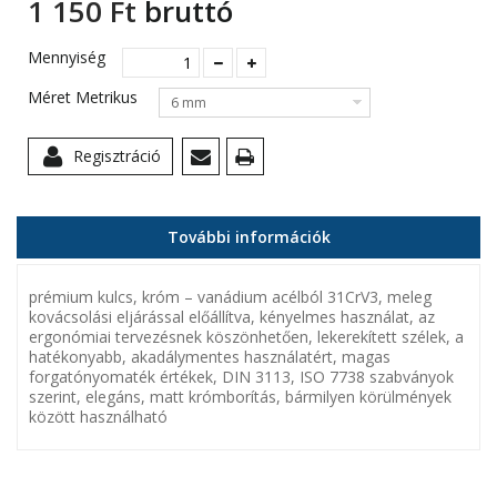
1 150 Ft‎
bruttó
Mennyiség
Méret Metrikus
6 mm
Regisztráció
További információk
prémium kulcs, króm – vanádium acélból 31CrV3, meleg
kovácsolási eljárással előállítva, kényelmes használat, az
ergonómiai tervezésnek köszönhetően, lekerekített szélek, a
hatékonyabb, akadálymentes használatért, magas
forgatónyomaték értékek, DIN 3113, ISO 7738 szabványok
szerint, elegáns, matt krómborítás, bármilyen körülmények
között használható