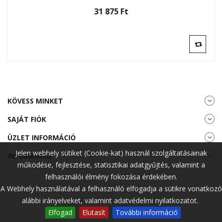
31 875 Ft‎
KÖVESS MINKET
SAJÁT FIÓK
ÜZLET INFORMÁCIÓ
Jelen webhely sütiket (Cookie-kat) használ szolgáltatásainak
INFORMÁCIÓ
működése, fejlesztése, statisztikai adatgyűjtés, valamint a
felhasználói élmény fokozása érdekében.
A Webhely használatával a felhasználó elfogadja a sütikre vonatkozó
alábbi irányelveket, valamint adatvédelmi nyilatkozatot.
Elfogad
Elutasít
További információ