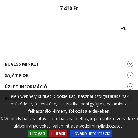
7 410 Ft‎
KÖVESS MINKET
SAJÁT FIÓK
ÜZLET INFORMÁCIÓ
Jelen webhely sütiket (Cookie-kat) használ szolgáltatásainak
INFORMÁCIÓ
működése, fejlesztése, statisztikai adatgyűjtés, valamint a
felhasználói élmény fokozása érdekében.
A Webhely használatával a felhasználó elfogadja a sütikre vonatkozó
alábbi irányelveket, valamint adatvédelmi nyilatkozatot.
Elfogad
Elutasít
További információ