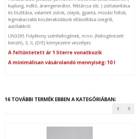
kuplung, indító, áramgenerátor, féktárcsa stb. ) zsírtalanítása
és tisztítása, valamint zsírok, olajok, gyanta, mosási foltok,
legmakacsabb koszlerakódások eltávolítása üvegről,
autólakkról.
UN3295 Folyékony szénhidrogének, m.n.n. (hidrogénezett
benzin), 3, II, (D/E) környezetre veszélyes
A feltüntetett ár 1 literre vonatkozik
A minimálisan vásárolandó mennyiség: 10 l
16 TOVÁBBI TERMÉK EBBEN A KATEGÓRIÁBAN: