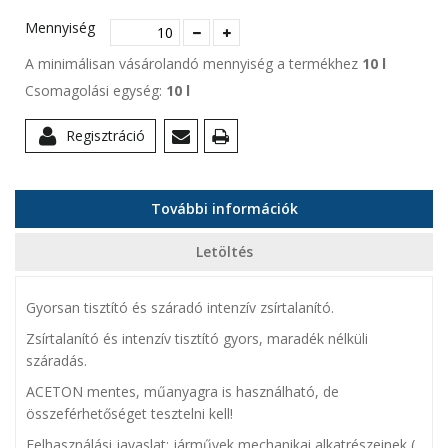
Mennyiség
A minimálisan vásárolandó mennyiség a termékhez
10 l
Csomagolási egység:
10 l
Regisztráció
További információk
Letöltés
Gyorsan tisztító és száradó intenzív zsírtalanító.
Zsírtalanító és intenzív tisztító gyors, maradék nélküli
száradás.
ACETON mentes, műanyagra is használható, de
összeférhetőséget tesztelni kell!
Felhasználási javaslat: járművek mechanikai alkatrészeinek (