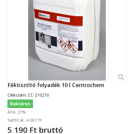
Féktisztító folyadék 10 l Centrochem
Cikkszám:
CC-210210
Raktáron
ÁFA: 27%
Nettó ár:
4 087 Ft‎
5 190 Ft‎
bruttó