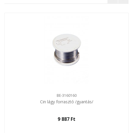
BE-3160160
Cin lágy forrasztó /gyantás/
9 887 Ft‎