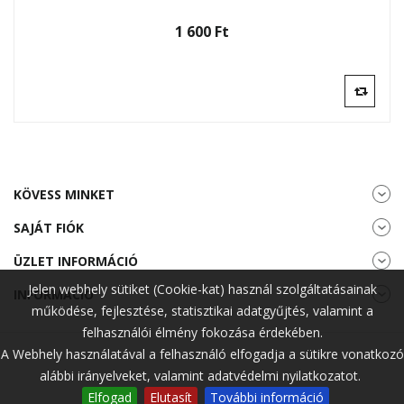
1 600 Ft‎
KÖVESS MINKET
SAJÁT FIÓK
ÜZLET INFORMÁCIÓ
Jelen webhely sütiket (Cookie-kat) használ szolgáltatásainak
INFORMÁCIÓ
működése, fejlesztése, statisztikai adatgyűjtés, valamint a
felhasználói élmény fokozása érdekében.
A Webhely használatával a felhasználó elfogadja a sütikre vonatkozó
alábbi irányelveket, valamint adatvédelmi nyilatkozatot.
Elfogad
Elutasít
További információ