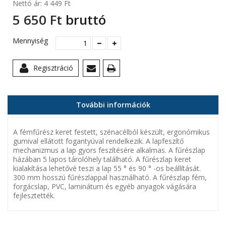
Nettó ár:
4 449 Ft‎
5 650 Ft‎
bruttó
Mennyiség
Regisztráció
További információk
A fémfűrész keret festett, szénacélból készült, ergonómikus
gumival ellátott fogantyúval rendelkezik. A lapfeszítő
mechanizmus a lap gyors feszítésére alkalmas. A fűrészlap
házában 5 lapos tárolóhely található. A fűrészlap keret
kialakítása lehetővé teszi a lap 55 ° és 90 ° -os beállítását.
300 mm hosszú fűrészlappal használható. A fűrészlap fém,
forgácslap, PVC, laminátum és egyéb anyagok vágására
fejlesztették.