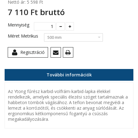
Nettó ár:
5 598 Ft‎
7 110 Ft‎
bruttó
Mennyiség
Méret Metrikus
500 mm
Regisztráció
További információk
Az Ytong fűrész karbid-volfrám-karbid-lapka élekkel
rendelkezik, amelyek speciális élezési szöget tartalmaznak a
habbeton tömbök vágásához. A teflon bevonat megvédi a
lemezt a korróziótól, és csökkenti az anyag súrlódását. Az
ergonomikus kétkomponensű fogantyú a csúszás
megakadályozására.