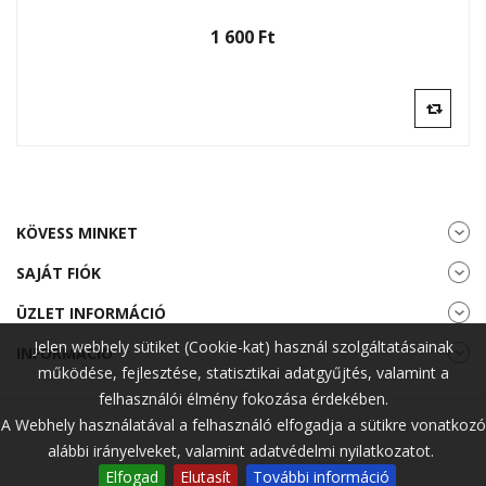
1 600 Ft‎
KÖVESS MINKET
SAJÁT FIÓK
ÜZLET INFORMÁCIÓ
Jelen webhely sütiket (Cookie-kat) használ szolgáltatásainak
INFORMÁCIÓ
működése, fejlesztése, statisztikai adatgyűjtés, valamint a
felhasználói élmény fokozása érdekében.
A Webhely használatával a felhasználó elfogadja a sütikre vonatkozó
alábbi irányelveket, valamint adatvédelmi nyilatkozatot.
Elfogad
Elutasít
További információ