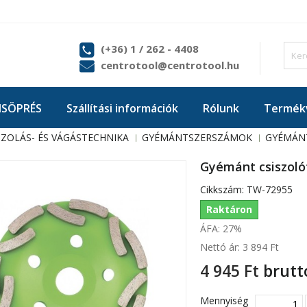
(+36) 1 / 262 - 4408
centrotool@centrotool.hu
ISÖPRÉS
Szállítási információk
Rólunk
Termékv
SZOLÁS- ÉS VÁGÁSTECHNIKA
GYÉMÁNTSZERSZÁMOK
GYÉMÁN
Gyémánt csiszoló
Cikkszám:
TW-72955
Raktáron
ÁFA: 27%
Nettó ár:
3 894 Ft‎
4 945 Ft‎
brutt
Mennyiség