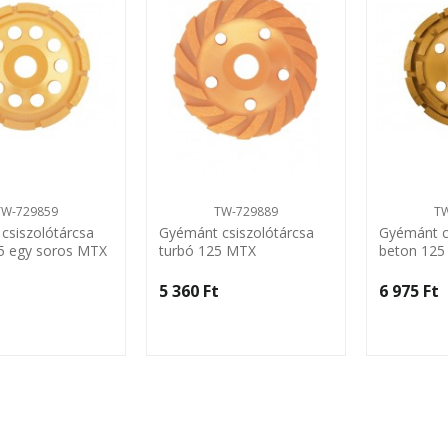
TW-729859
TW-729889
T
csiszolótárcsa
Gyémánt csiszolótárcsa
Gyémánt c
5 egy soros MTX
turbó 125 MTX
beton 125 
fogas MT
5 360 Ft‎
6 975 Ft‎