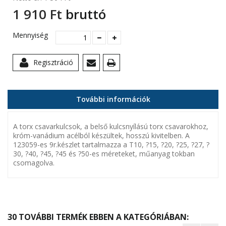
1 910 Ft‎
bruttó
Mennyiség
Regisztráció
További információk
A torx csavarkulcsok, a belső kulcsnyílású torx csavarokhoz,
króm-vanádium acélból készültek, hosszú kivitelben. A
123059-es 9r.készlet tartalmazza a T10, ?15, ?20, ?25, ?27, ?
30, ?40, ?45, ?45 és ?50-es méreteket, műanyag tokban
csomagolva.
30 TOVÁBBI TERMÉK EBBEN A KATEGÓRIÁBAN: