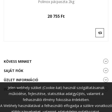
Polinox pácpaszta 2kg
20 755 Ft‎
KÖVESS MINKET
SAJÁT FIÓK
ÜZLET INFORMÁCIÓ
Jelen webhely sütiket (Cookie-kat) használ szolgáltatásainak
INFORMÁCIÓ
működése, fejlesztése, statisztikai adatgyűjtés, valamint a
felhasználói élmény fokozása érdekében.
A Webhely használatával a felhasználó elfogadja a sütikre vonatkozó
alábbi irányelveket, valamint adatvédelmi nyilatkozatot.