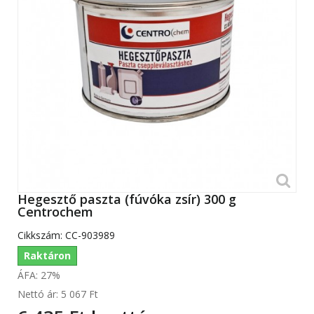
Hegesztő paszta (fúvóka zsír) 300 g
Centrochem
Cikkszám:
CC-903989
Raktáron
ÁFA: 27%
Nettó ár:
5 067 Ft‎