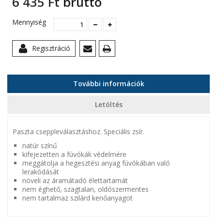
6 435 Ft‎
bruttó
Mennyiség
Regisztráció
További információk
Letöltés
Paszta cseppleválasztáshoz. Speciális zsír.
natúr színű
kifejezetten a fúvókák védelmére
meggátolja a hegesztési anyag fúvókában való
lerakódását
növeli az áramátadó élettartamát
nem éghető, szagtalan, oldószermentes
nem tartalmaz szilárd kenőanyagot