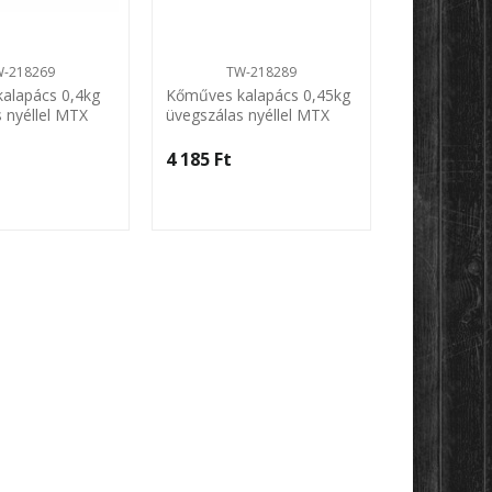
W-218269
TW-218289
AX
alapács 0,4kg
Kőműves kalapács 0,45kg
Kőműves ka
 nyéllel MTX
üvegszálas nyéllel MTX
Ariex
4 185 Ft‎
5 340 Ft‎