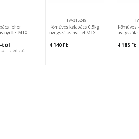
TW-218249
T
pács fehér
Kőműves kalapács 0,5kg
Kőműves k
as nyéllel MTX
üvegszálas nyéllel MTX
üvegszálas
-tól
4 140 Ft‎
4 185 Ft‎
atban elérhető.