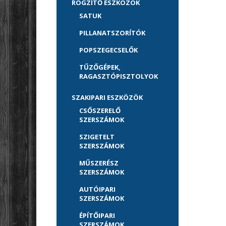
RÖGZÍTŐ ESZKÖZÖK
SATUK
PILLANATSZORÍTÓK
POPSZEGECSELŐK
TŰZŐGÉPEK,
RAGASZTÓPISZTOLYOK
SZAKIPARI ESZKÖZÖK
CSŐSZERELŐ
SZERSZÁMOK
SZIGETELT
SZERSZÁMOK
MŰSZERÉSZ
SZERSZÁMOK
AUTÓIPARI
SZERSZÁMOK
ÉPÍTŐIPARI
SZERSZÁMOK