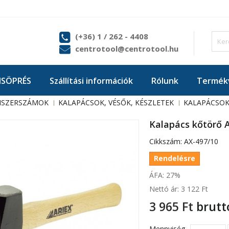
(+36) 1 / 262 - 4408
centrotool@centrotool.hu
ISÖPRÉS
Szállítási információk
Rólunk
Termékv
ISZERSZÁMOK
KALAPÁCSOK, VÉSŐK, KÉSZLETEK
KALAPÁCSO
Kalapács kőtörő A
Cikkszám:
AX-497/10
Rendelésre
ÁFA: 27%
Nettó ár:
3 122 Ft‎
3 965 Ft‎
brutt
Mennyiség