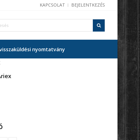
KAPCSOLAT
BEJELENTKEZÉS
isszaküldési nyomtatvány
K
riex
ó