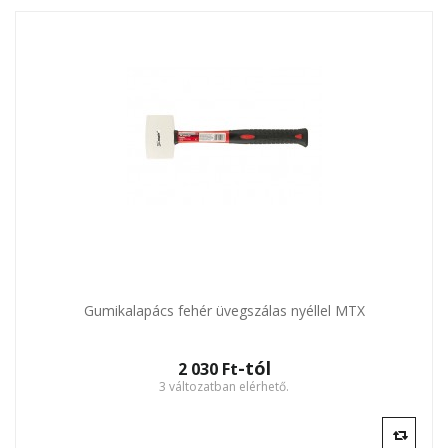
Gumikalapács fehér üvegszálas nyéllel MTX
-tól
2 030 Ft‎
3 változatban elérhető.