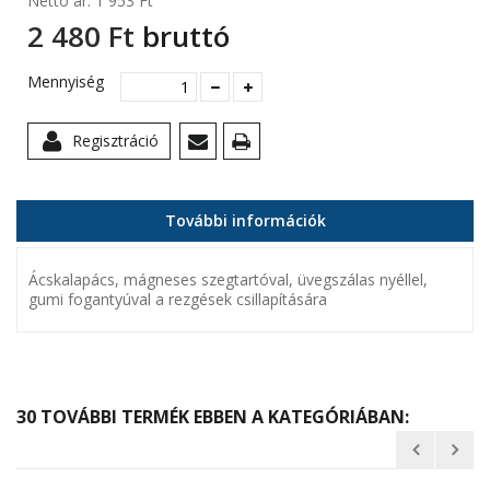
Nettó ár:
1 953 Ft‎
2 480 Ft‎
bruttó
Mennyiség
Regisztráció
További információk
Ácskalapács, mágneses szegtartóval, üvegszálas nyéllel,
gumi fogantyúval a rezgések csillapítására
30 TOVÁBBI TERMÉK EBBEN A KATEGÓRIÁBAN: