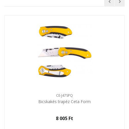
CE-J47SPQ
Bicskakés trapéz Ceta Form
8 005 Ft‎