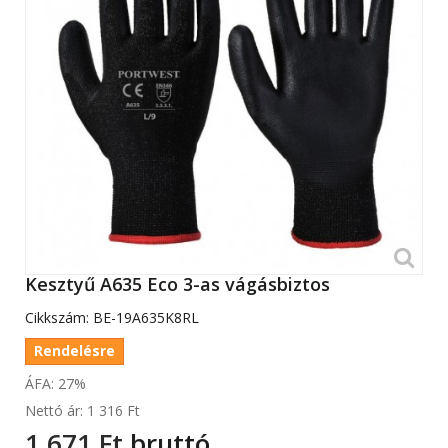
Kesztyű A635 Eco 3-as vágásbiztos
Cikkszám:
BE-19A635K8RL
Rendelésre
ÁFA: 27%
Nettó ár:
1 316 Ft‎
1 671 Ft‎
bruttó