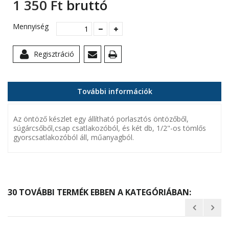
1 350 Ft‎
bruttó
Mennyiség
Regisztráció
További információk
Az öntöző készlet egy állítható porlasztós öntözőből,
súgárcsőből,csap csatlakozóból, és két db, 1/2"-os tömlős
gyorscsatlakozóból áll, műanyagból.
30 TOVÁBBI TERMÉK EBBEN A KATEGÓRIÁBAN: