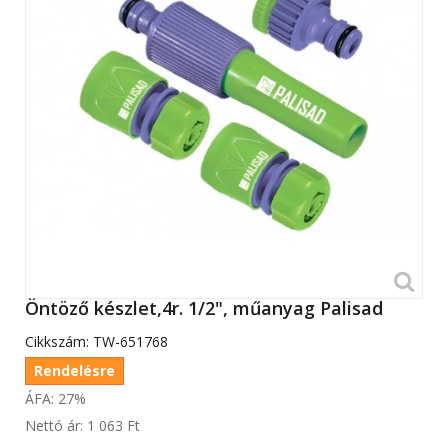
Öntöző készlet,4r. 1/2", műanyag Palisad
Cikkszám:
TW-651768
Rendelésre
ÁFA: 27%
Nettó ár:
1 063 Ft‎