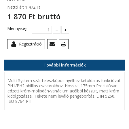
Nettó ár:
1 472 Ft‎
1 870 Ft‎
bruttó
Mennyiség
Regisztráció
További információk
Multi-System szár teleszkópos nyélhez kétoldalas funkcióval:
PH1/PH2 phillips csavarokhoz. Hossza: 175mm Preciziósan
edzett króm-molibdén-vanádium acélból készült, matt króm
kidolgozással. Fekete nem leváló pengeborítás. DIN 5260,
ISO 8764-PH