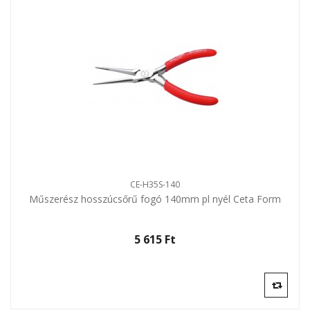
CE-H35S-140
Műszerész hosszúcsőrű fogó 140mm pl nyél Ceta Form
5 615 Ft‎