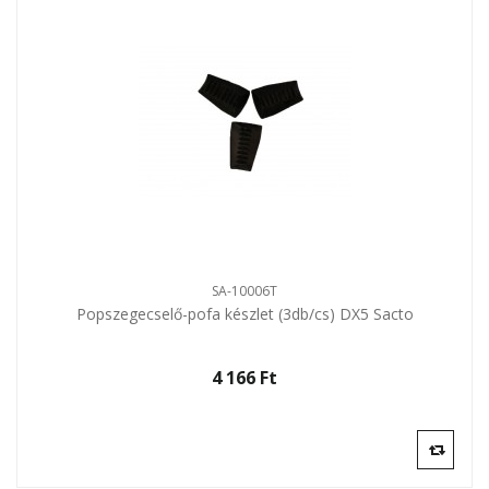
SA-10006T
Popszegecselő-pofa készlet (3db/cs) DX5 Sacto
4 166 Ft‎