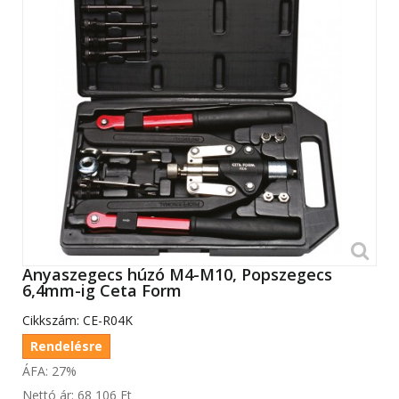
Anyaszegecs húzó M4-M10, Popszegecs
6,4mm-ig Ceta Form
Cikkszám:
CE-R04K
Rendelésre
ÁFA: 27%
Nettó ár:
68 106 Ft‎