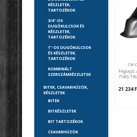
KÉSZLETEK,
TARTOZÉKOK
3/4"-OS
DUGÓKULCSOK ÉS
KÉSZLETEK,
TARTOZÉKOK
1"-OS DUGÓKULCSOK
ÉS KÉSZLETEK,
TARTOZÉKOK
CW-C
KOMBINÁLT
Fejpajzs
SZERSZÁMKÉSZLETEK
718G TR
Centrowe
BITEK, CSAVARHÚZÓK,
21 234 F
KÉSZLETEK
BITEK
BITKÉSZLETEK
BIT TARTOZÉKOK
CSAVARHÚZÓK