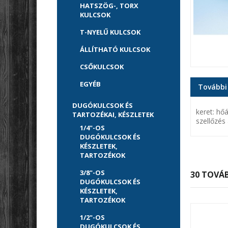
HATSZÖG-, TORX
KULCSOK
T-NYELŰ KULCSOK
ÁLLÍTHATÓ KULCSOK
CSŐKULCSOK
EGYÉB
További
DUGÓKULCSOK ÉS
keret: hő
TARTOZÉKAI, KÉSZLETEK
szellőzés
1/4"-OS
DUGÓKULCSOK ÉS
KÉSZLETEK,
TARTOZÉKOK
3/8"-OS
30 TOVÁB
DUGÓKULCSOK ÉS
KÉSZLETEK,
TARTOZÉKOK
1/2"-OS
DUGÓKULCSOK ÉS