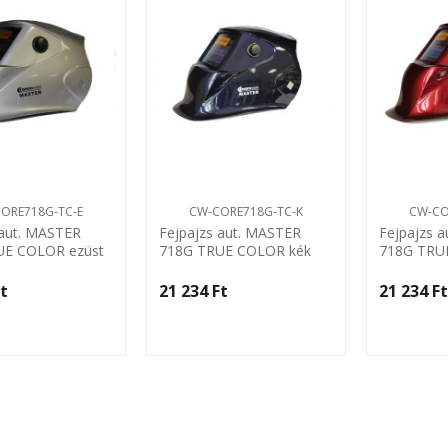
ORE718G-TC-E
CW-CORE718G-TC-K
CW-CO
 aut. MASTER
Fejpajzs aut. MASTER
Fejpajzs 
UE COLOR ezüst
718G TRUE COLOR kék
718G TRU
ld
Centroweld
Centrowel
t‎
21 234 Ft‎
21 234 Ft