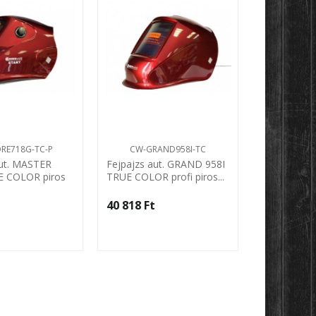
RE718G-TC-P
CW-GRAND958I-TC
CW-GRAN
aut. MASTER
Fejpajzs aut. GRAND 958I
Fejpajzs a
E COLOR piros
TRUE COLOR profi piros...
TRUE COLOR 
d
‎
40 818 Ft‎
40 818 Ft‎