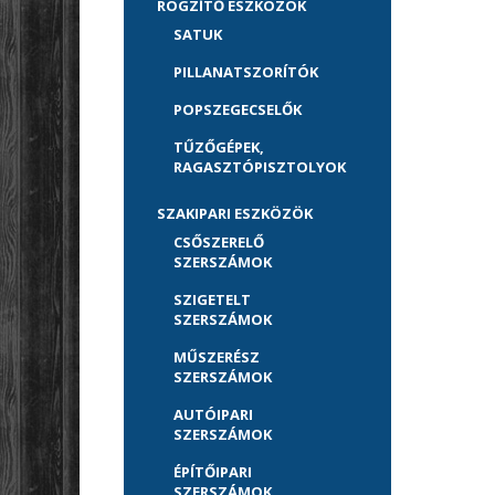
RÖGZÍTŐ ESZKÖZÖK
SATUK
PILLANATSZORÍTÓK
POPSZEGECSELŐK
TŰZŐGÉPEK,
RAGASZTÓPISZTOLYOK
SZAKIPARI ESZKÖZÖK
CSŐSZERELŐ
SZERSZÁMOK
SZIGETELT
SZERSZÁMOK
MŰSZERÉSZ
SZERSZÁMOK
AUTÓIPARI
SZERSZÁMOK
ÉPÍTŐIPARI
SZERSZÁMOK