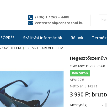
(+36) 1 / 262 - 4408
centrotool@centrotool.hu
ISÖPRÉS
Szállítási információk
Rólunk
Termékv
NKAVÉDELEM
SZEM- ÉS ARCVÉDELEM
Hegesztőszemüve
Cikkszám:
BE-SZ50560
Raktáron
ÁFA: 27%
Nettó ár:
3 142 Ft‎
3 990 Ft‎
brutt
Mennyiség