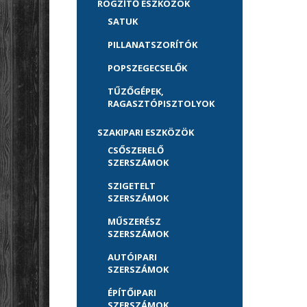
RÖGZÍTŐ ESZKÖZÖK
SATUK
PILLANATSZORÍTÓK
POPSZEGECSELŐK
TŰZŐGÉPEK,
RAGASZTÓPISZTOLYOK
SZAKIPARI ESZKÖZÖK
CSŐSZERELŐ
SZERSZÁMOK
SZIGETELT
SZERSZÁMOK
MŰSZERÉSZ
SZERSZÁMOK
AUTÓIPARI
SZERSZÁMOK
ÉPÍTŐIPARI
SZERSZÁMOK