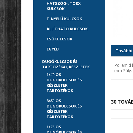
HATSZÖG-, TORX
KULCSOK
T-NYELŰ KULCSOK
ÁLLÍTHATÓ KULCSOK
CSŐKULCSOK
EGYÉB
További
DUGÓKULCSOK ÉS
Poliamid 
TARTOZÉKAI, KÉSZLETEK
mm Súly:
1/4"-OS
DUGÓKULCSOK ÉS
KÉSZLETEK,
TARTOZÉKOK
3/8"-OS
30 TOVÁB
DUGÓKULCSOK ÉS
KÉSZLETEK,
TARTOZÉKOK
1/2"-OS
DUGÓKULCSOK ÉS