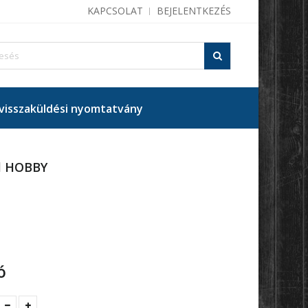
KAPCSOLAT
BEJELENTKEZÉS
isszaküldési nyomtatvány
el HOBBY
ó