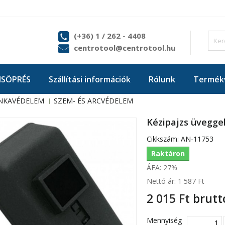
(+36) 1 / 262 - 4408
centrotool@centrotool.hu
ISÖPRÉS
Szállítási információk
Rólunk
Termékv
NKAVÉDELEM
SZEM- ÉS ARCVÉDELEM
Kézipajzs üvegg
Cikkszám:
AN-11753
Raktáron
ÁFA: 27%
Nettó ár:
1 587 Ft‎
2 015 Ft‎
brutt
Mennyiség