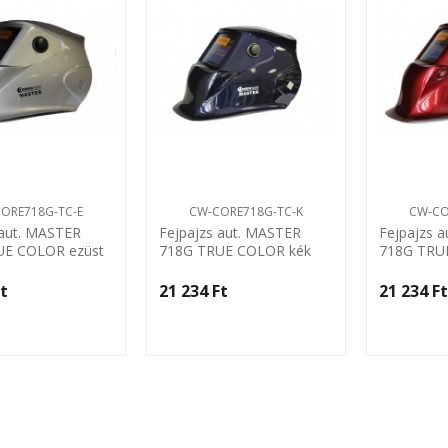
ORE718G-TC-E
CW-CORE718G-TC-K
CW-CO
 aut. MASTER
Fejpajzs aut. MASTER
Fejpajzs 
UE COLOR ezüst
718G TRUE COLOR kék
718G TRU
ld
Centroweld
Centrowel
t‎
21 234 Ft‎
21 234 Ft