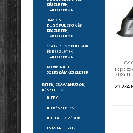
KÉSZLETEK,
TARTOZÉKOK
3/4"-OS
DUGÓKULCSOK ÉS
KÉSZLETEK,
TARTOZÉKOK
1"-OS DUGÓKULCSOK
ÉS KÉSZLETEK,
TARTOZÉKOK
CW-C
KOMBINÁLT
Fejpajzs
SZERSZÁMKÉSZLETEK
718G TR
Centrowe
BITEK, CSAVARHÚZÓK,
21 234 F
KÉSZLETEK
BITEK
BITKÉSZLETEK
BIT TARTOZÉKOK
CSAVARHÚZÓK