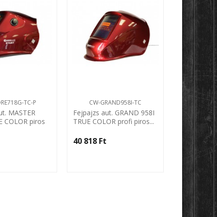
RE718G-TC-P
CW-GRAND958I-TC
CW-GRAN
aut. MASTER
Fejpajzs aut. GRAND 958I
Fejpajzs a
E COLOR piros
TRUE COLOR profi piros...
TRUE COLOR 
d
‎
40 818 Ft‎
40 818 Ft‎