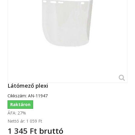
Látómező plexi
Cikkszám:
AN-11947
Raktáron
ÁFA: 27%
Nettó ár:
1 059 Ft‎
1 345 Ft‎
bruttó